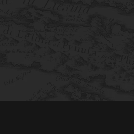
Vinogradi
Naša vina