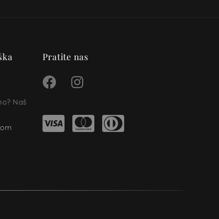
ška
Pratite nas
ino? Naš
.com