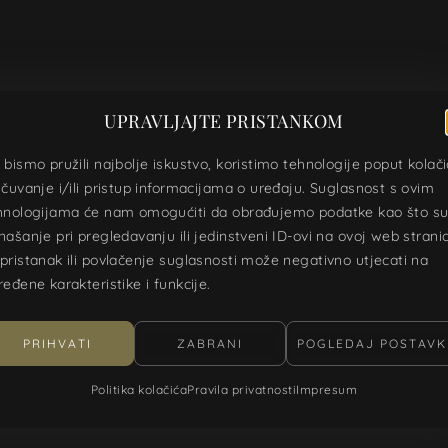
UPRAVLJAJTE PRISTANKOM
 bismo pružili najbolje iskustvo, koristimo tehnologije poput kolač
 čuvanje i/ili pristup informacijama o uređaju. Suglasnost s ovim
hnologijama će nam omogućiti da obrađujemo podatke kao što s
našanje pri pregledavanju ili jedinstveni ID-ovi na ovoj web stranic
pristanak ili povlačenje suglasnosti može negativno utjecati na
ređene karakteristike i funkcije.
PRIHVATI
ZABRANI
POGLEDAJ POSTAVK
Politika kolačića
Pravila privatnosti
Impresum