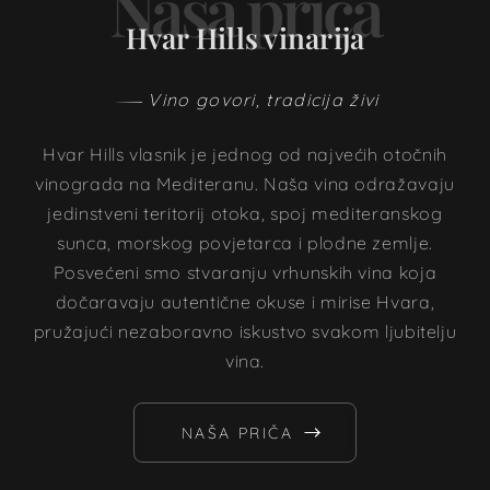
Naša priča
Hvar Hills vinarija
Vino govori, tradicija živi
Hvar Hills vlasnik je jednog od najvećih otočnih
vinograda na Mediteranu. Naša vina odražavaju
jedinstveni teritorij otoka, spoj mediteranskog
sunca, morskog povjetarca i plodne zemlje.
Posvećeni smo stvaranju vrhunskih vina koja
dočaravaju autentične okuse i mirise Hvara,
pružajući nezaboravno iskustvo svakom ljubitelju
vina.
NAŠA PRIČA