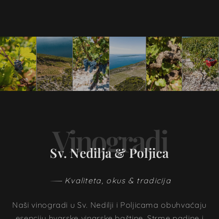
Vinogradi
Sv. Nedilja & Poljica
Kvaliteta, okus & tradicija
Naši vinogradi u Sv. Nedilji i Poljicama obuhvaćaju
esenciju hvarske vinarske baštine. Strme padine i