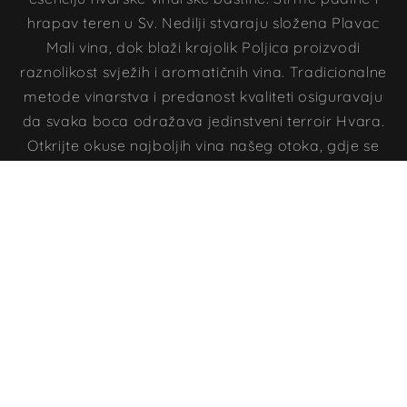
hrapav teren u Sv. Nedilji stvaraju složena Plavac
Mali vina, dok blaži krajolik Poljica proizvodi
raznolikost svježih i aromatičnih vina. Tradicionalne
metode vinarstva i predanost kvaliteti osiguravaju
da svaka boca odražava jedinstveni terroir Hvara.
Otkrijte okuse najboljih vina našeg otoka, gdje se
tradicija susreće s iznimnim okusom.
NAŠI VINOGRADI