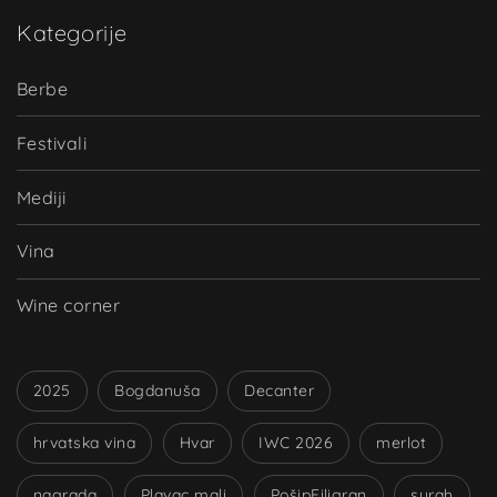
Kategorije
Berbe
Festivali
Mediji
Vina
Wine corner
2025
Bogdanuša
Decanter
hrvatska vina
Hvar
IWC 2026
merlot
nagrada
Plavac mali
PošipFiligran
syrah