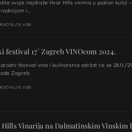
dite svoje najdraže Hvar Hills vinima u poklon kutiji – 
tradicijom i…
ROČITAJTE VIŠE
ki festival 17° Zagreb VINOcom 2024.
rodni festival vina i kulinarstva održat će se 28.11./29.1
nade Zagreb.
ROČITAJTE VIŠE
 Hills Vinarija na Dalmatinskim Vinskim