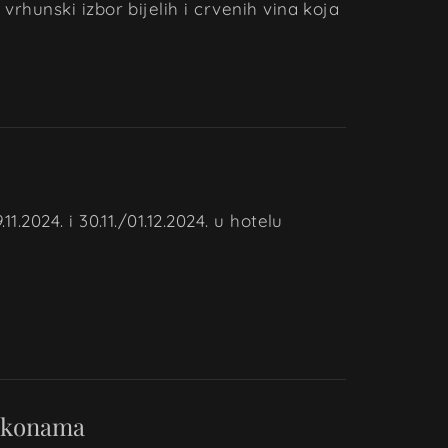
vrhunski izbor bijelih i crvenih vina koja
1.2024. i 30.11./01.12.2024. u hotelu
 Ikonama