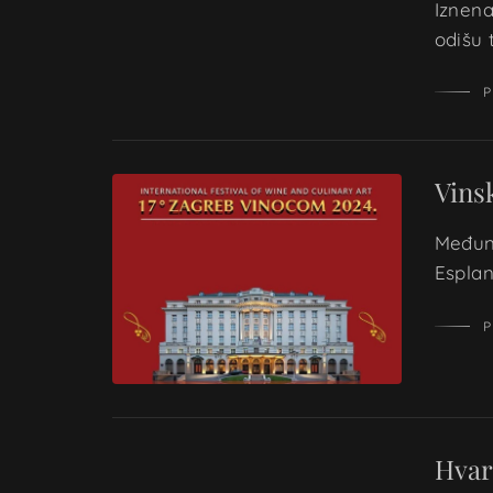
Iznena
odišu 
P
Vins
Međuna
Espla
P
Hvar