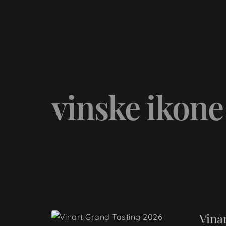
Naša priča
vinske ikone
Vina