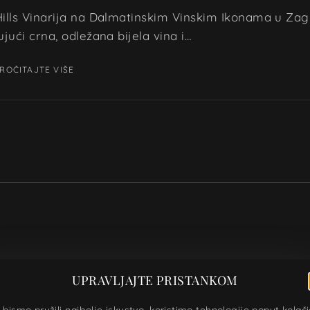
ills Vinarija na Dalmatinskim Vinskim Ikonama u Zagr
ujući crna, odležana bijela vina i…
ROČITAJTE VIŠE
UPRAVLJAJTE PRISTANKOM
 bismo pružili najbolje iskustvo, koristimo tehnologije poput kolač