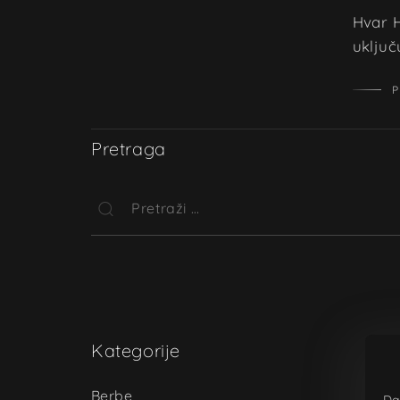
Hvar H
uključ
P
Pretraga
Kategorije
Berbe
Da