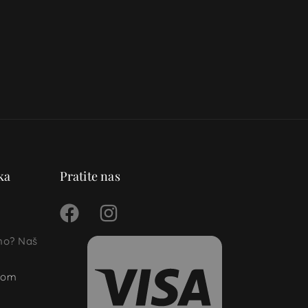
ka
Pratite nas
ino? Naš
.com