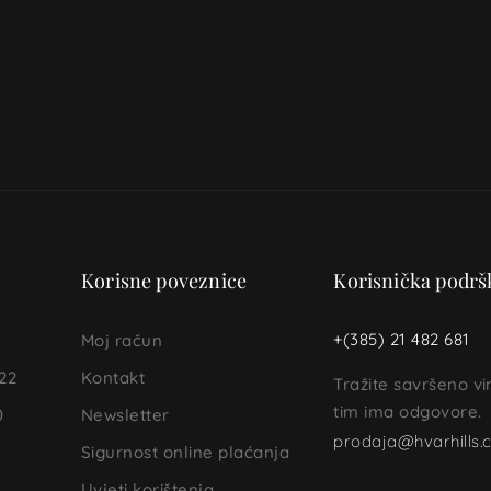
Korisne poveznice
Korisnička podrš
+(385) 21 482 681
Moj račun
22
Kontakt
Tražite savršeno v
tim ima odgovore.
0
Newsletter
prodaja@hvarhills
Sigurnost online plaćanja
Uvjeti korištenja