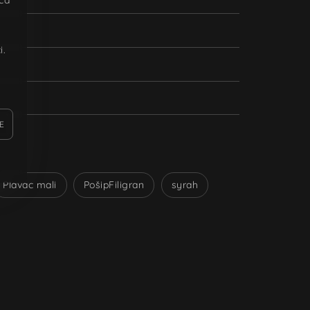
u
i.
E
Plavac mali
PošipFiligran
syrah