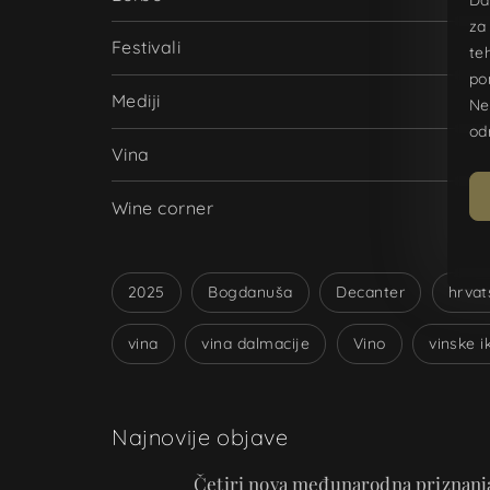
za
Festivali
te
po
Mediji
Ne
od
Vina
Wine corner
2025
Bogdanuša
Decanter
hrvat
vina
vina dalmacije
Vino
vinske i
Najnovije objave
Četiri nova međunarodna priznanja