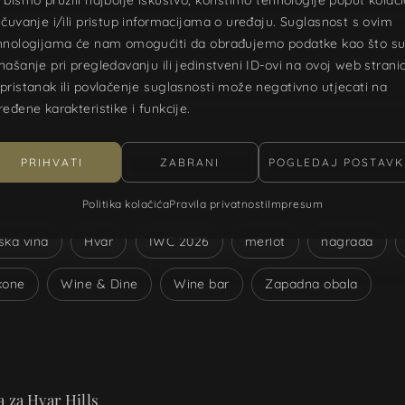
 čuvanje i/ili pristup informacijama o uređaju. Suglasnost s ovim
hnologijama će nam omogućiti da obrađujemo podatke kao što s
našanje pri pregledavanju ili jedinstveni ID-ovi na ovoj web stranic
pristanak ili povlačenje suglasnosti može negativno utjecati na
ređene karakteristike i funkcije.
PRIHVATI
ZABRANI
POGLEDAJ POSTAVK
Politika kolačića
Pravila privatnosti
Impresum
ska vina
Hvar
IWC 2026
merlot
nagrada
kone
Wine & Dine
Wine bar
Zapadna obala
 za Hvar Hills