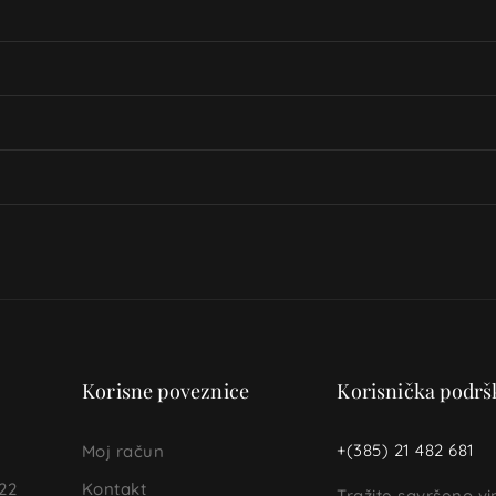
Korisne poveznice
Korisnička podrš
+(385) 21 482 681
Moj račun
22
Kontakt
Tražite savršeno v