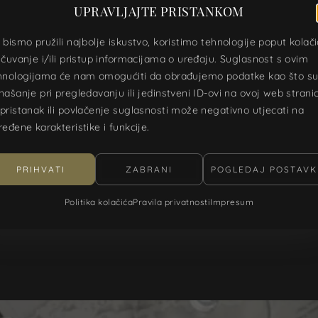
UPRAVLJAJTE PRISTANKOM
 bismo pružili najbolje iskustvo, koristimo tehnologije poput kolač
 čuvanje i/ili pristup informacijama o uređaju. Suglasnost s ovim
hnologijama će nam omogućiti da obrađujemo podatke kao što s
našanje pri pregledavanju ili jedinstveni ID-ovi na ovoj web stranic
pristanak ili povlačenje suglasnosti može negativno utjecati na
ređene karakteristike i funkcije.
PRIHVATI
ZABRANI
POGLEDAJ POSTAVK
Politika kolačića
Pravila privatnosti
Impresum