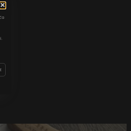
ića
u
i.
E