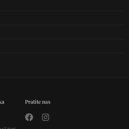
ka
Pratite nas
ino? Naš