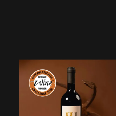
Vinogradi
Naša vina