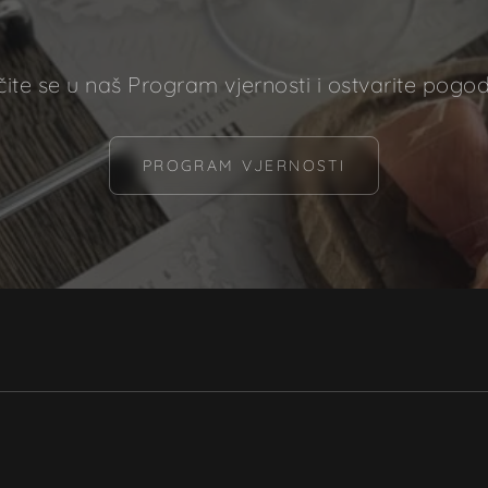
čite se u naš Program vjernosti i ostvarite pogod
PROGRAM VJERNOSTI