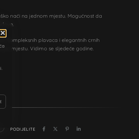
e teško naći na jednom mjestu. Mogućnost da
bodove.
 do kompleksnih plavaca i elegantnih crnih
ića
ednom mjestu. Vidimo se sljedeće godine.
u
i.
E
PODIJELITE