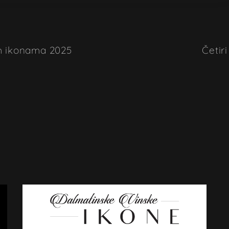
im ikonama 2025
Četir