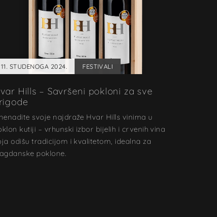
11. STUDENOGA 2024.
FESTIVALI
var Hills – Savršeni pokloni za sve
rigode
znenadite svoje najdraže Hvar Hills vinima u
klon kutiji – vrhunski izbor bijelih i crvenih vina
oja odišu tradicijom i kvalitetom, idealna za
lagdanske poklone.