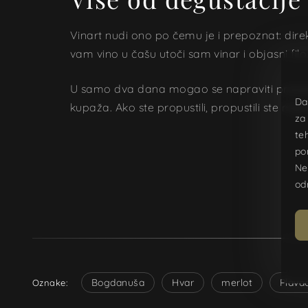
Vinart nudi ono po čemu je i prepoznat: dire
vam vino u čašu utoči sam vinar i objasni filo
U samo dva dana mogao se napraviti presjek c
Da
kupaža. Ako ste propustili, propustili ste na
za
te
po
Ne
od
Bogdanuša
Hvar
merlot
Plava
Oznake: