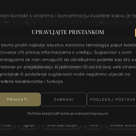
ktan kontakt s vinarima i koncentraciju kvalitete kakvu j
zofiju iza etikete stvara poveznicu koja nadilazi ocjene i 
UPRAVLJAJTE PRISTANKOM
ijele Hrvatske, od mineralnih škrleta i svježih malvazija
 bismo pružili najbolje iskustvo, koristimo tehnologije poput kolač
jbolji presjek domaće vinske scene koji možete dobiti na j
 čuvanje i/ili pristup informacijama o uređaju. Suglasnost s ovim
hnologijama će nam omogućiti da obrađujemo podatke kao što s
Vino je pjesma zemlje.
našanje pri pregledavanju ili jedinstveni ID-ovi na ovoj web stranic
pristanak ili povlačenje suglasnosti može negativno utjecati na
ređene karakteristike i funkcije.
PLINIJE STARIJI
PRIHVATI
ZABRANI
POGLEDAJ POSTAVK
Politika kolačića
Pravila privatnosti
Impresum
c mali
syrah
vina dalmacije
Vino
vinske ikone