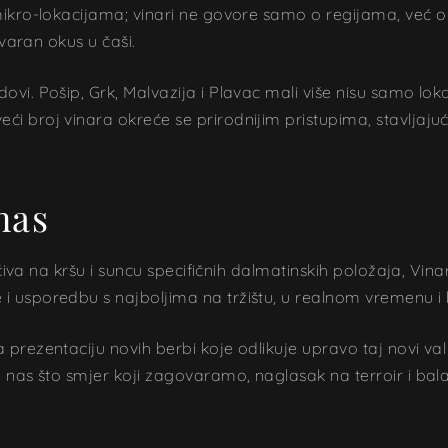
mikro-lokacijama; vinari ne govore samo o regijama, već o s
tvaran okus u čaši.
vi. Pošip, Grk, Malvazija i Plavac mali više nisu samo loka
i broj vinara okreće se prirodnijim pristupima, stavljajuć
nas
počiva na kršu i suncu specifičnih dalmatinskih položaja, Vin
 usporedbu s najboljima na tržištu, u realnom vremenu i b
prezentaciju novih berbi koje odlikuje upravo taj novi val
nas što smjer koji zagovaramo, naglasak na terroir i balans,