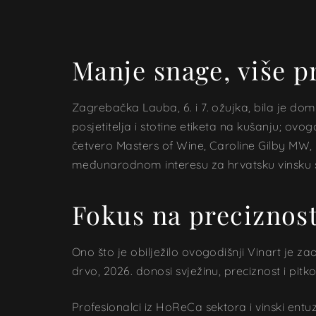
Manje snage, više pr
Zagrebačka Lauba, 6. i 7. ožujka, bila je doma
posjetitelja i stotine etiketa na kušanju; ovo
četvero Masters of Wine, Caroline Gilby MW
međunarodnom interesu za hrvatsku vinsku 
Fokus na preciznost
Ono što je obilježilo ovogodišnji Vinart je za
drvo, 2026. donosi svježinu, preciznost i pitkos
Profesionalci iz HoReCa sektora i vinski entuz