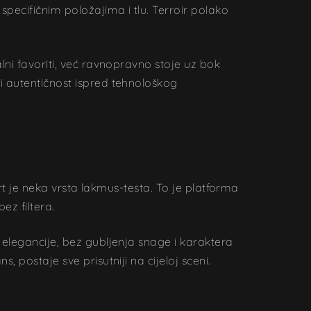
pecifičnim položajima i tlu. Terroir polako
lni favoriti, već ravnopravno stoje uz bok
i autentičnost ispred tehnološkog
art je neka vrsta lakmus-testa. To je platforma
ez filtera.
 elegancije, bez gubljenja snage i karaktera
 postaje sve prisutniji na cijeloj sceni.