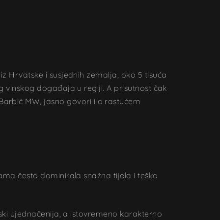
 iz Hrvatske i susjednih zemalja, oko 5 tisuća
eg vinskog događaja u regiji. A prisutnost čak
Barbić MW, jasno govori i o rastućem
šama često dominirala snažna tijela i teško
tilski ujednačenija, a istovremeno karakterno