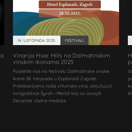
14. LISTOPADA 2025.
FESTIVALI
za
Vinarija Hvar Hills na Dalmatinskim
H
vinskim ikonama 2025
p
Posjetite nas na festivalu Dalmatinske vinske
I
ikone 28. listopada u Esplanadi Zagreb.
po
Predstavljamo naša vrhunska vina, uključujući
k
ovogodišnje Syrah i Merlot koji su osvojili
b
Decanter zlatne medalje.