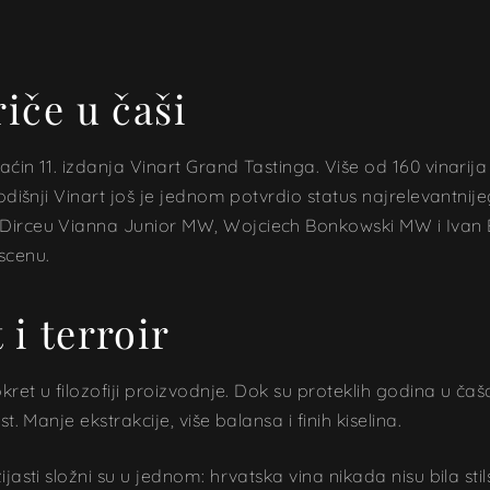
iče u čaši
ćin 11. izdanja Vinart Grand Tastinga. Više od 160 vinarija
godišnji Vinart još je jednom potvrdio status najrelevantnij
, Dirceu Vianna Junior MW, Wojciech Bonkowski MW i Ivan 
scenu.
 i terroir
okret u filozofiji proizvodnje. Dok su proteklih godina u ča
t. Manje ekstrakcije, više balansa i finih kiselina.
ijasti složni su u jednom: hrvatska vina nikada nisu bila s