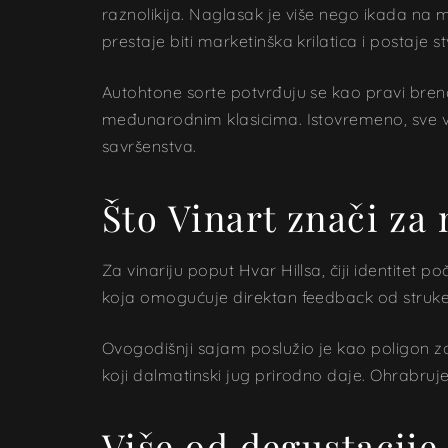
raznolikija. Naglasak je više nego ikada na 
prestaje biti marketinška krilatica i postaje s
Autohtone sorte potvrđuju se kao pravi brendo
međunarodnim klasicima. Istovremeno, sve već
savršenstva.
Što Vinart znači za 
Za vinariju poput Hvar Hillsa, čiji identitet 
koja omogućuje direktan feedback od struke i
Ovogodišnji sajam poslužio je kao poligon za 
koji dalmatinski jug prirodno daje. Ohrabruje 
Više od degustacije