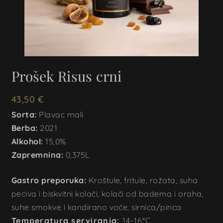
Prošek Risus crni
43,50
€
Sorta:
Plavac mali
Berba:
2021
Alkohol:
15,0%
Zapremnina:
0,375L
Gastro preporuka:
Kroštule, fritule, rožata, suha
peciva i biskvitni kolači, kolači od badema i oraha,
suhe smokve i kandirano voće, sirnica/pinca
Temperatura serviranja:
14-16°C