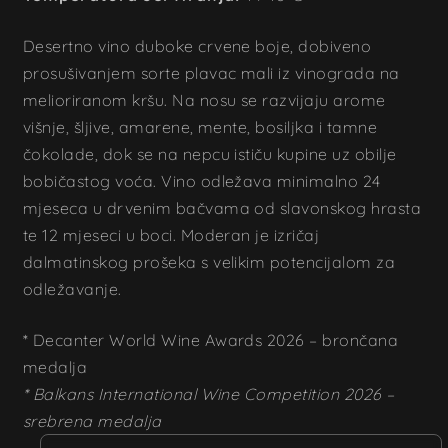
Desertno vino duboke crvene boje, dobiveno
prosušivanjem sorte plavac mali iz vinograda na
melioriranom kršu. Na nosu se razvijaju arome
višnje, šljive, amarene, mente, bosiljka i tamne
čokolade, dok se na nepcu ističu kupine uz obilje
bobičastog voća. Vino odležava minimalno 24
mjeseca u drvenim bačvama od slavonskog hrasta
te 12 mjeseci u boci. Moderan je izričaj
dalmatinskog prošeka s velikim potencijalom za
odležavanje.
* Decanter World Wine Awards 2026 – brončana
medalja
* Balkans International Wine Competition 2026 –
srebrena medalja