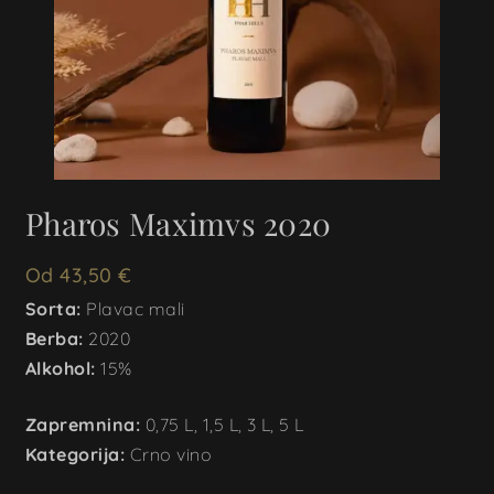
Pharos Maximvs 2020
Od
43,50
€
Sorta:
Plavac mali
Berba:
2020
Alkohol:
15%
Zapremnina:
0,75 L, 1,5 L, 3 L, 5 L
Kategorija:
Crno vino