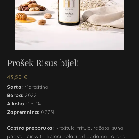
Prošek Risus bijeli
43,50
€
Sorta:
Maraština
Berba:
2022
Alkohol:
15,0%
Zapremnina:
0,375L
Gastro preporuka:
Kroštule, fritule, rožata, suha
peciva i biskvitni kolači, kolači od badema i oraha,