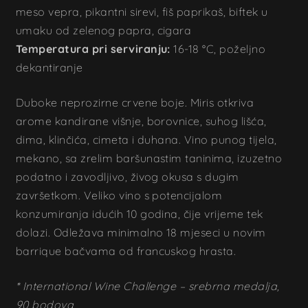
meso vepra, pikantni sirevi, fiš paprikaš, biftek u
umaku od zelenog papra, cigara
Temperatura pri serviranju:
16-18 °C, poželjno
dekantiranje
Duboke neprozirne crvene boje. Miris otkriva
arome kandirane višnje, borovnice, suhog lišća,
dima, klinčića, cimeta i duhana. Vino punog tijela,
mekano, sa zrelim baršunastim taninima, izuzetno
podatno i zavodljivo, živog okusa s dugim
završetkom. Veliko vino s potencijalom
konzumiranja idućih 10 godina, čije vrijeme tek
dolazi. Odležava minimalno 18 mjeseci u novim
barrique bačvama od francuskog hrasta.
*
International Wine Challenge – srebrna medalja,
90 bodova