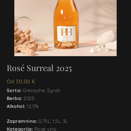
Rosé Surreal 2025
Od
30,00
€
Sorta:
Grenache, Syrah
Berba:
2025
Alkohol:
12,5%
Zapremnina:
0,75L, 1,5L, 3L
Kategorija:
Rosé vino