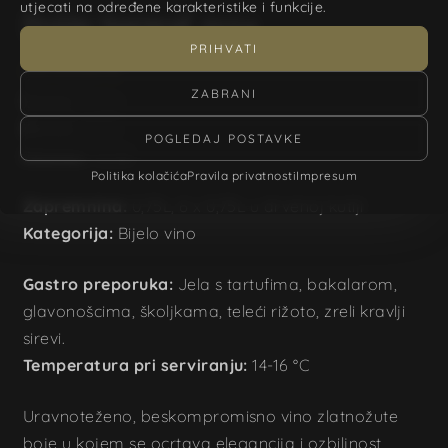
utjecati na određene karakteristike i funkcije.
Pošip Surreal 2024
PRIHVATI
Od
35,00
€
ZABRANI
Sorta:
Pošip
Berba:
2024
POGLEDAJ POSTAVKE
Alkohol:
13,5%
Politika kolačića
Pravila privatnosti
Impresum
Zapremnina:
0,75L, 6 x 0,75L u drvenoj kutiji
Kategorija:
Bijelo vino
Gastro preporuka:
Jela s tartufima, bakalarom,
glavonošcima, školjkama, teleći rižoto, zreli kravlji
sirevi.
Temperatura pri serviranju:
14-16 °C
Uravnoteženo, beskompromisno vino zlatnožute
boje u kojem se ocrtava elegancija i ozbiljnost