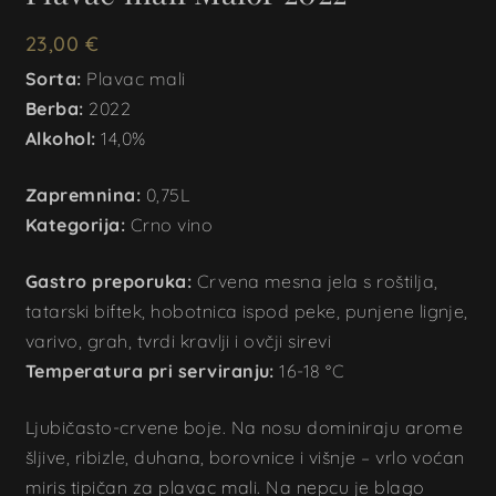
23,00
€
Sorta:
Plavac mali
Berba:
2022
Alkohol:
14,0%
Zapremnina:
0,75L
Kategorija:
Crno vino
Gastro preporuka:
Crvena mesna jela s roštilja,
tatarski biftek, hobotnica ispod peke, punjene lignje,
varivo, grah, tvrdi kravlji i ovčji sirevi
Temperatura pri serviranju:
16-18 °C
Ljubičasto-crvene boje. Na nosu dominiraju arome
šljive, ribizle, duhana, borovnice i višnje – vrlo voćan
miris tipičan za plavac mali. Na nepcu je blago