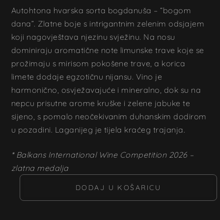
Autohtona hvarska sorta bogdanuša – “bogom
dana”. Zlatne boje s intrigantnim zelenim odsjajem
koji nagovještava njezinu svježinu. Na nosu
dominiraju aromatične note limunske trave koje se
prožimaju s mirisom pokošene trave, a korica
limete dodaje egzotičnu nijansu. Vino je
harmonično, osvježavajuće i mineralno, dok su na
nepcu prisutne arome kruške i zelene jabuke te
sijeno, s pomalo neočekivanim duhanskim dodirom
u pozadini. Laganijeg je tijela kraćeg trajanja.
* Balkans International Wine Competition 2026 –
zlatna medalja
DODAJ U KOŠARICU