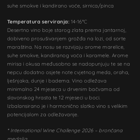
suhe smokve i kandirano voće, sirnica/pinca
Temperatura serviranja:
14-16°C
Desertno vino boje starog zlata prema jantarnoj,
dobiveno prosušivanjem grožđa na lozi, od sorte
maraština. Na nosu se razvijaju arome marelice,
suhe smokve, kandiranog voća i karamele. Arome
mirisa i okusa međusobno se nadopunjuju te se na
nepcu dodatno osjete note cvjetnog meda, oraha,
lješnjaka, dunje i badema. Vino odležava
minimalno 24 mjeseca u drvenim bačvama od
slavonskog hrasta te 12 mjeseci u boci.
Izbalansirano je i harmonično slatko vino s velikim
potencijalom za odležavanje.
* International Wine Challenge 2026 – brončana
medalja