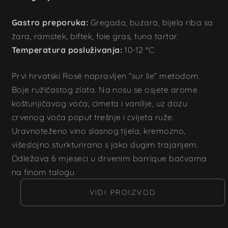
Gastro preporuka:
Gregada, buzara, bijela riba sa
žara, ramstek, biftek, foie gras, tuna tartar.
Temperatura posluživanja:
10-12 °C
Prvi hrvatski Rosé napravljen “sur lie” metodom.
Boje ružičastog zlata. Na nosu se osjete arome
koštunjičavog voća, cimeta i vanilije, uz dozu
crvenog voća poput trešnje i cvijeta ruže.
Uravnoteženo vino slasnog tijela, kremozno,
višeslojno sturkturirano s jako dugim trajanjem.
Odležava 6 mjeseci u drvenim barrique bačvama
na finom talogu.
VIDI PROIZVOD