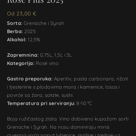
Od
23,00
€
Sorta:
Grenache i Syrah
Berba:
2025
Alkohol:
12,5%
Zapremnina:
0,75L, 1,5L i 3L
Kategorija:
Rosé vino
Gastro preporuka:
Aperitiv, pasta carbonara, rižoti
i tjestenine s plodovima mora i kamenice, losos i
povrće sa žara, salate, sushi.
Temperatura pri serviranju:
8-10 °C
Boja ružičastog zlata. Vino dobiveno kupažom sorti
Grenache i Syrah. Na nosu dominiraju mirisi
crvenog voća poput lubenice, maline i trešnje uz