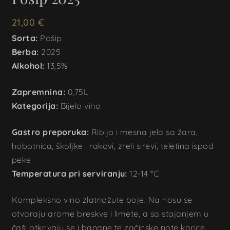
21,00
€
Sorta:
Pošip
Berba:
2025
Alkohol:
13,5%
Zapremnina:
0,75L
Kategorija:
Bijelo vino
Gastro preporuka:
Riblja i mesna jela sa žara,
hobotnica, školjke i rakovi, zreli sirevi, teletina ispod
peke
Temperatura pri serviranju:
12-14 °C
Kompleksno vino zlatnožute boje. Na nosu se
otvaraju arome breskve i limete, a sa stajanjem u
čaši otkrivaju se i banane te začinske note korice