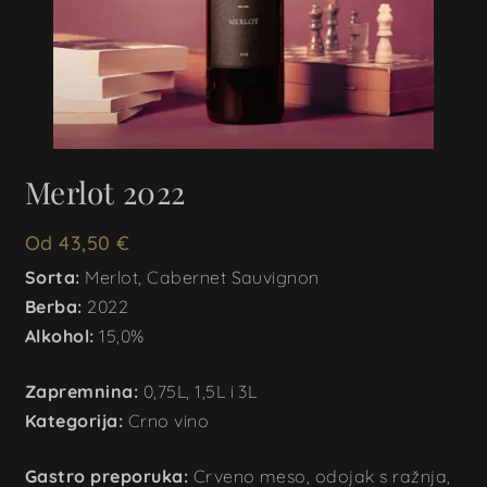
Merlot 2022
Od
43,50
€
Sorta:
Merlot, Cabernet Sauvignon
Berba:
2022
Alkohol:
15,0%
Zapremnina:
0,75L, 1,5L i 3L
Kategorija:
Crno vino
Gastro preporuka:
Crveno meso, odojak s ražnja,