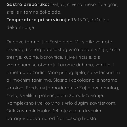
Gastro preporuka:
Divljač, crveno meso, foie gras,
zreli sir, tamna čokolada.
Temperatura pri serviranju:
16-18 °C, poželjno
dekantiranje
Duboke tamne ljubičaste boje. Miris otkriva note
crvenog i crnog bobičastog voća poput višnje, zrele
trešnje, kupine, borovnice, šljive i ribizle, a s
vremenom se otvaraju i arome duhana, vanilije, i
cimeta u pozadini. Vino punog tijela, sa svilenkastim
ali moćnim taninima. Slasno i čokoladno, s notama
smokve. Predstavlja moderan izričaj plavca malog,
zrelo, s velikim potencijalom za odležavanje.
Kompleksno i veliko vino s vrlo dugim završetkom.
Odležava minimalno 24 mjeseca u drvenim
barrique bačvama od francuskog hrasta.