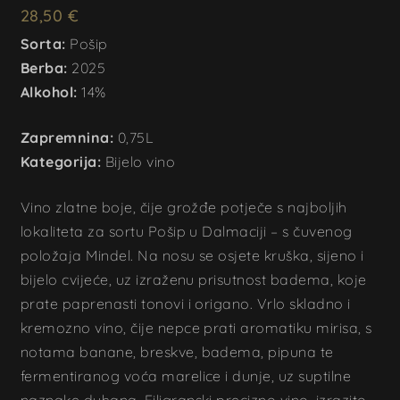
28,50
€
Sorta:
Pošip
Berba:
2025
Alkohol:
14%
Zapremnina:
0,75L
Kategorija:
Bijelo vino
Vino zlatne boje, čije grožđe potječe s najboljih
lokaliteta za sortu Pošip u Dalmaciji – s čuvenog
položaja Mindel. Na nosu se osjete kruška, sijeno i
bijelo cvijeće, uz izraženu prisutnost badema, koje
prate paprenasti tonovi i origano. Vrlo skladno i
kremozno vino, čije nepce prati aromatiku mirisa, s
notama banane, breskve, badema, pipuna te
fermentiranog voća marelice i dunje, uz suptilne
naznake duhana. Filigranski precizno vino, izrazito